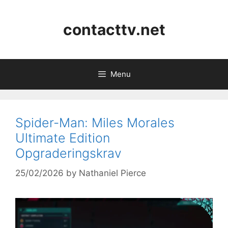
Skip
to
contacttv.net
content
Menu
Spider-Man: Miles Morales
Ultimate Edition
Opgraderingskrav
25/02/2026
by
Nathaniel Pierce