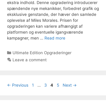
ekstra indhold. Denne opgradering introducerer
spændende nye mekanikker, forbedret grafik og
eksklusive genstande, der hæver den samlede
oplevelse af Miles Morales. Prisen for
opgraderingen kan variere afhængigt af
platformen og eventuelle igangværende
kampagner, men …
Read more
Categories
Ultimate Edition Opgraderinger
Leave a comment
Page
Page
Page
Page
←
Previous
1
…
3
4
5
Next
→