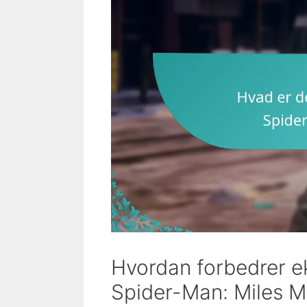
Hvordan forbedrer e
Spider-Man: Miles M