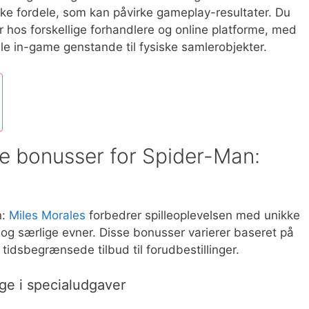
iske fordele, som kan påvirke gameplay-resultater. Du
 hos forskellige forhandlere og online platforme, med
le in-game genstande til fysiske samlerobjekter.
ve bonusser for Spider-Man:
n:
Miles Morales
forbedrer spilleoplevelsen med unikke
og særlige evner. Disse bonusser varierer baseret på
idsbegrænsede tilbud til forudbestillinger.
ge i specialudgaver