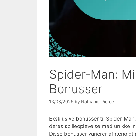
Spider-Man: Mi
Bonusser
13/03/2026
by
Nathaniel Pierce
Eksklusive bonusser til Spider-Man:
deres spilleoplevelse med unikke i
Disse bonusser varierer afhængigt 