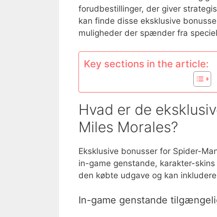
forudbestillinger, der giver strateg
kan finde disse eksklusive bonusser
muligheder der spænder fra speciel
Key sections in the article:
Hvad er de eksklusi
Miles Morales?
Eksklusive bonusser for Spider-Ma
in-game genstande, karakter-skins 
den købte udgave og kan inkludere t
In-game genstande tilgængeli