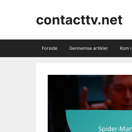
Skip
to
contacttv.net
content
Forside
Gennemse artikler
Kom i