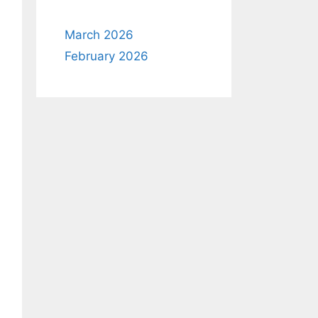
March 2026
February 2026