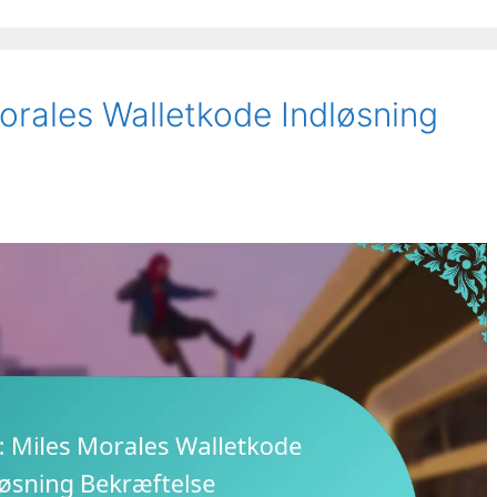
orales Walletkode Indløsning