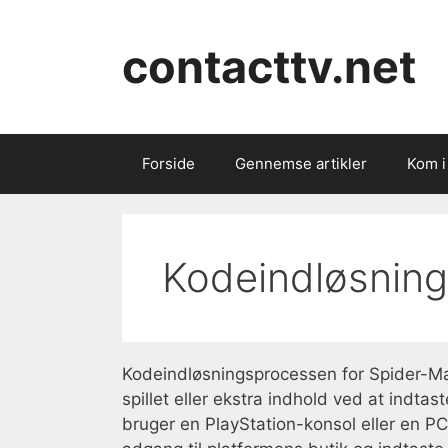
Skip
to
contacttv.net
content
Forside
Gennemse artikler
Kom i
Kodeindløsning
Kodeindløsningsprocessen for Spider-Man:
spillet eller ekstra indhold ved at indta
bruger en PlayStation-konsol eller en PC