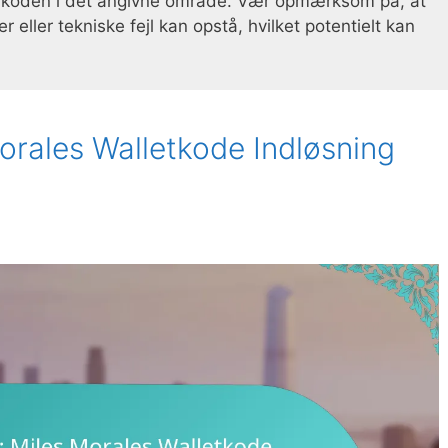
te koden i det angivne område. Vær opmærksom på, at
eller tekniske fejl kan opstå, hvilket potentielt kan
orales Walletkode Indløsning