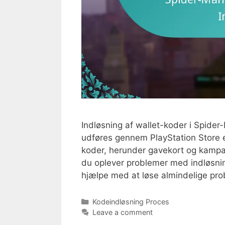
Indløsning af wallet-koder i Spider-
udføres gennem PlayStation Store el
koder, herunder gavekort og kampagn
du oplever problemer med indløsning 
hjælpe med at løse almindelige pr
Categories
Kodeindløsning Proces
Leave a comment