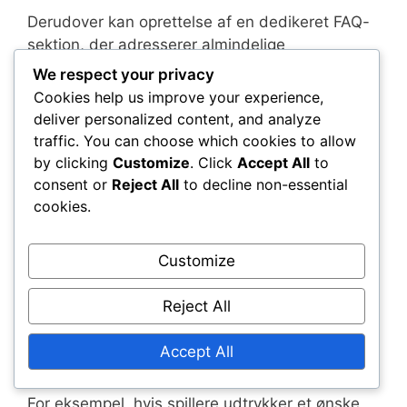
Derudover kan oprettelse af en dedikeret FAQ-
sektion, der adresserer almindelige
bekymringer, give brugerne mulighed for at
We respect your privacy
fejlfinde problemer uafhængigt, hvilket
Cookies help us improve your experience,
yderligere forbedrer tilfredsheden og reducerer
deliver personalized content, and analyze
supportanmodninger.
traffic. You can choose which cookies to allow
by clicking
Customize
. Click
Accept All
to
Fællesskabsdrevne opdateringer
consent or
Reject All
to decline non-essential
cookies.
Fællesskabsdrevne opdateringer afspejler den
løbende dialog mellem udviklere og spillere.
Customize
Ved at prioritere ændringer baseret på
brugerfeedback kan udviklerne sikre, at
Reject All
opdateringerne er relevante og effektive. Denne
samarbejdsmetode hjælper med at opretholde
Accept All
et positivt forhold til spillerbasen.
For eksempel, hvis spillere udtrykker et ønske