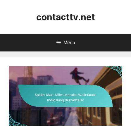
Skip
to
contacttv.net
content
Menu