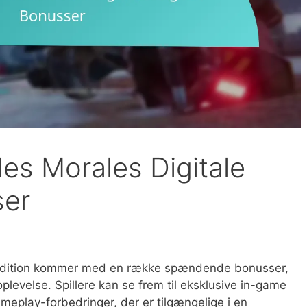
es Morales Digitale
er
l Edition kommer med en række spændende bonusser,
leoplevelse. Spillere kan se frem til eksklusive in-game
meplay-forbedringer, der er tilgængelige i en