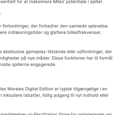
entielt for at maksimere Miles’ potentiale i spillet.
r
y-forbedringer, der forbedrer den samlede oplevelse.
ere indlæsningstider og glattere billedfrekvenser,
.
e eksklusive gameplay-tilstande eller udfordringer, der
færdigheder på nye måder. Disse funktioner har til formål
 holde spillerne engagerede.
s Morales Digital Edition er typisk tilgængelige i en
inkludere rabatter, tidlig adgang til nyt indhold eller
le meddelelser og PlayStation Store for opdateringer om