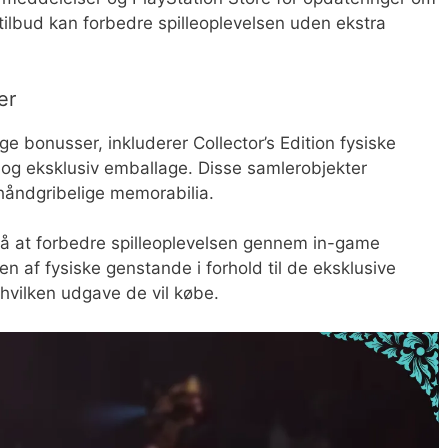
tilbud kan forbedre spilleoplevelsen uden ekstra
er
ige bonusser, inkluderer Collector’s Edition fysiske
og eksklusiv emballage. Disse samlerobjekter
 håndgribelige memorabilia.
n på at forbedre spilleoplevelsen gennem in-game
en af fysiske genstande i forhold til de eksklusive
 hvilken udgave de vil købe.