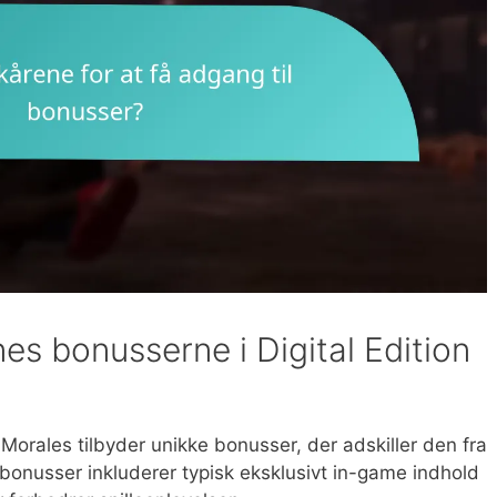
s bonusserne i Digital Edition
 Morales tilbyder unikke bonusser, der adskiller den fra
 bonusser inkluderer typisk eksklusivt in-game indhold