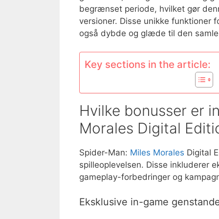
begrænset periode, hvilket gør denne
versioner. Disse unikke funktioner f
også dybde og glæde til den saml
Key sections in the article:
Hvilke bonusser er i
Morales Digital Edit
Spider-Man:
Miles Morales
Digital 
spilleoplevelsen. Disse inkluderer 
gameplay-forbedringer og kampagnet
Eksklusive in-game genstande