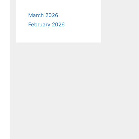
March 2026
February 2026