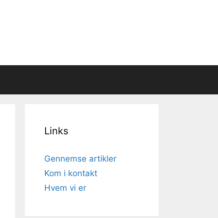
Links
Gennemse artikler
Kom i kontakt
Hvem vi er