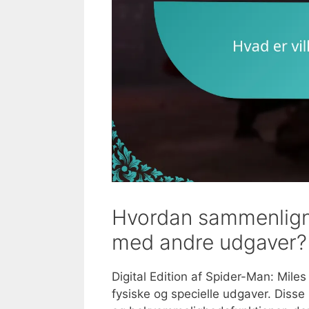
Hvordan sammenligne
med andre udgaver?
Digital Edition af Spider-Man: Miles
fysiske og specielle udgaver. Disse