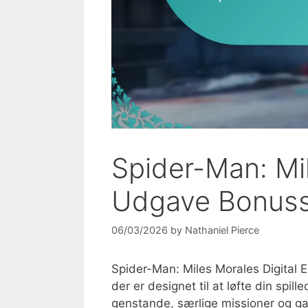
Spider-Man: Mil
Udgave Bonuss
06/03/2026
by
Nathaniel Pierce
Spider-Man: Miles Morales Digita
der er designet til at løfte din spil
genstande, særlige missioner og ga