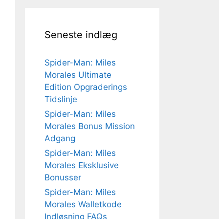
Seneste indlæg
Spider-Man: Miles
Morales Ultimate
Edition Opgraderings
Tidslinje
Spider-Man: Miles
Morales Bonus Mission
Adgang
Spider-Man: Miles
Morales Eksklusive
Bonusser
Spider-Man: Miles
Morales Walletkode
Indløsning FAQs